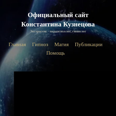
Официальный сайт
Константина Кузнецова
Экстрасенс - парапсихолог, гипнолог
Главная
Гипноз
Магия
Публикации
Помощь